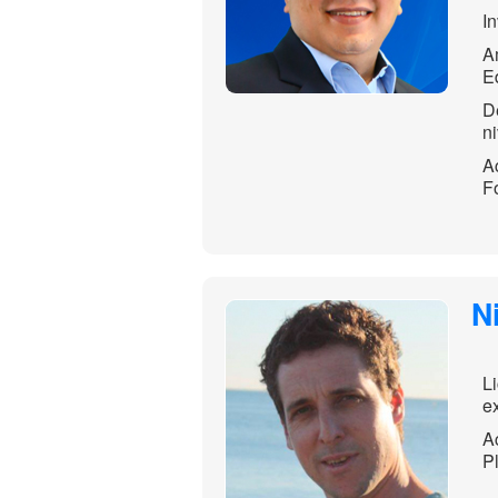
In
A
E
D
ni
A
F
N
L
e
A
P