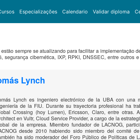
Cursos
Especializações
Calendario
Validar diploma
Ce
s estão sempre se atualizando para facilitar a implementação 
Pv6, segurança cibernética, IXP, RPKI, DNSSEC, entre outros
omás Lynch
omás Lynch es ingeniero electrónico de la UBA con una m
ngeniería de la FIU. Durante su trayectoria profesional ha tr
lobal Crossing (hoy Lumen), Ericsson, Claro, entre otras. 
chitect en Vultr, Cloud Service Provider, a cargo de la estrateg
lobal de la empresa. Miembro fundador de LACNOG, parti
ACNOG desde 2010 habiendo sido miembro del comité de
ambién ha sido moderador del Foro Público de Políticas de 