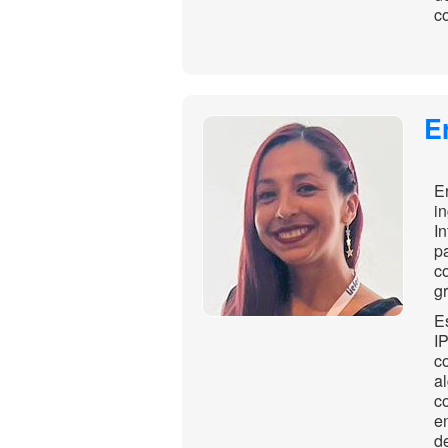
c
E
E
i
I
p
c
g
E
I
c
a
c
e
d