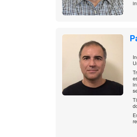
i
P
I
U
T
e
i
se
T
d
E
re