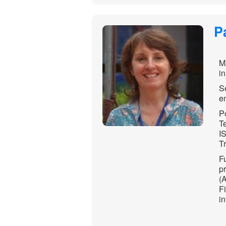
P
M
i
S
e
P
T
I
T
F
p
(
F
i