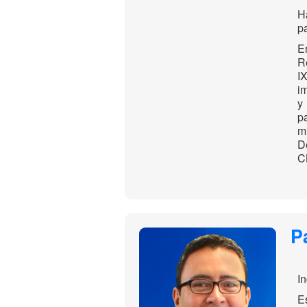
H
p
E
R
I
i
y
p
m
D
C
P
I
E