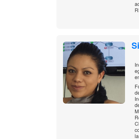
a
R
S
I
e
e
F
d
I
d
M
R
C
c
l