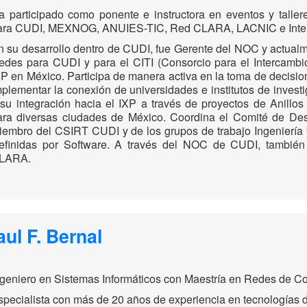
a participado como ponente e instructora en eventos y taller
ara CUDI, MEXNOG, ANUIES-TIC, Red CLARA, LACNIC e Intern
n su desarrollo dentro de CUDI, fue Gerente del NOC y actual
edes para CUDI y para el CITI (Consorcio para el Intercambio 
XP en México. Participa de manera activa en la toma de decisio
mplementar la conexión de universidades e institutos de inves
 su integración hacia el IXP a través de proyectos de Anillos
ara diversas ciudades de México. Coordina el Comité de Des
iembro del CSIRT CUDI y de los grupos de trabajo Ingeniería 
efinidas por Software. A través del NOC de CUDI, tambié
LARA.
aul F. Bernal
ngeniero en Sistemas Informáticos con Maestría en Redes de C
specialista con más de 20 años de experiencia en tecnologías d