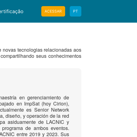
rtificação
ACESSAR
PT
de novas tecnologias relacionadas aos
 e compartilhando seus conhecimentos
aestría en gerenciamiento de
abajado en ImpSat (hoy Cirion),
Actualmente es Senior Network
ia, diseño, y operación de la red
cipa asiduamente de LACNIC y
 programa de ambos eventos.
LACNIC entre 2019 y 2023. Sus