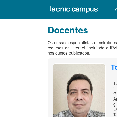
Docentes
Os nossos especialistas e instrutore
recursos da Internet, incluindo o I
nos cursos publicados.
T
T
i
G
Ar
g
L
T