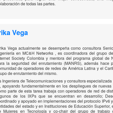
olaboración de todas las partes.
rika Vega
rika Vega actualmente se desempeña como consultora Seni
ngeniería en MC&H Networks , es coordinadora del grupo de i
nternet Society Colombia y mentora del programa global d
ara la seguridad del enrutamiento (MANRS), además hace par
omunidad de operadores de redes de América Latina y el Cari
rupo de enrutamiento del mismo.
s Ingeniera de Telecomunicaciones y consultora especializada 
P, apoyando fundamentalmente en los despliegues de nuevas 
omo parte de esta tarea trabaja con operadores de red de dist
lgunos de los IXPs que se encuentran en desarrollo; D
oordinado y apoyado en implementaciones del protocolo IPv6 y 
ntidades del estado y en Instituciones de Educación Superior,
e Mujeres en Tecnología y co-chair del grupo de trabaj