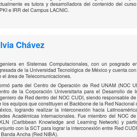
ctualmente es tutora y desarrolladora del contenido del cu
PKI e IRR del Campus LACNIC.
ilvia Chávez
ngeniera en Sistemas Computacionales, con un posgrado 
gresada de la Universidad Tecnológica de México y cuenta con
n el área de Telecomunicaciones.
ormó parte del Centro de Operación de Red UNAM (NOC UN
entro de la Corporación Universitaria para el Desarrollo de 
ngeniero de Red dentro del NOC CUDI, siendo responsable de l
e los equipos que constituyen el Backbone de la Red Nacional 
éxico, logrando realizar la interconexión hacia Latinoamér
edes Académicas internacionales. Fue miembro del NOC de
KLN (Caribbean Knowledge and Learning Network) y partic
onjunto con la SCT para lograr la interconexión entre Red CUDI
a Banda Ancha (Red NIBA).