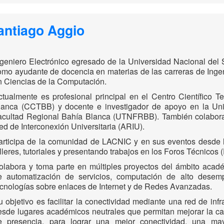
antiago Aggio
ngeniero Electrónico egresado de la Universidad Nacional de
omo ayudante de docencia en materias de las carreras de Ingeni
n Ciencias de la Computación.
ctualmente es profesional principal en el Centro Científico
lanca (CCTBB) y docente e investigador de apoyo en la Uni
acultad Regional Bahía Blanca (UTNFRBB). También colabora 
ed de Interconexión Universitaria (ARIU).
articipa de la comunidad de LACNIC y en sus eventos desde 
lleres, tutoriales y presentando trabajos en los Foros Técnicos 
olabora y toma parte en múltiples proyectos del ámbito acadé
e automatización de servicios, computación de alto dese
ecnologías sobre enlaces de Internet y de Redes Avanzadas.
u objetivo es facilitar la conectividad mediante una red de infr
esde lugares académicos neutrales que permitan mejorar la ca
e presencia, para lograr una mejor conectividad, una may