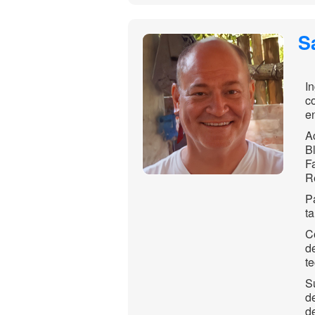
S
I
c
e
A
B
F
R
P
ta
C
d
t
S
d
d