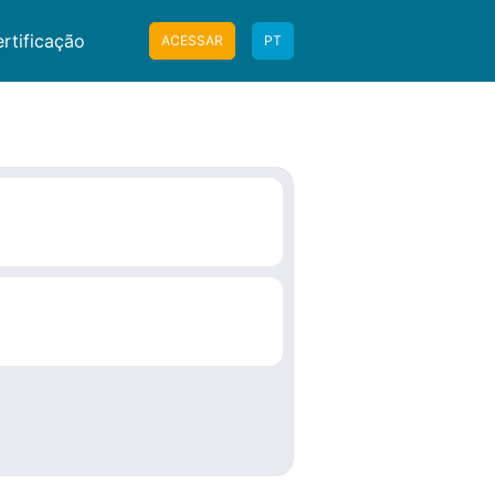
rtificação
ACESSAR
PT