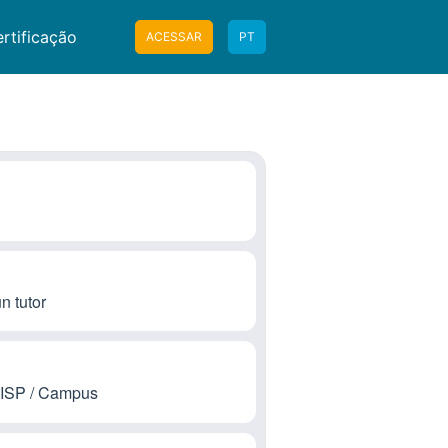
rtificação
ACESSAR
PT
n tutor
 ISP / Campus