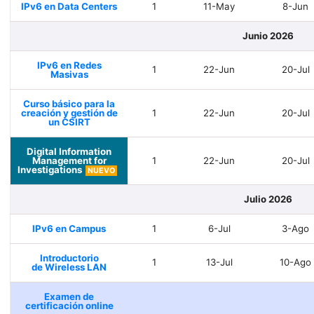
IPv6 en Data Centers
1
11-May
8-Jun
Junio 2026
IPv6 en Redes
1
22-Jun
20-Jul
Masivas
Curso básico para la
creación y gestión de
1
22-Jun
20-Jul
un CSIRT
Digital Information
Management for
1
22-Jun
20-Jul
Investigations
NUEVO
Julio 2026
IPv6 en Campus
1
6-Jul
3-Ago
Introductorio
1
13-Jul
10-Ago
de Wireless LAN
Examen de
certificación online