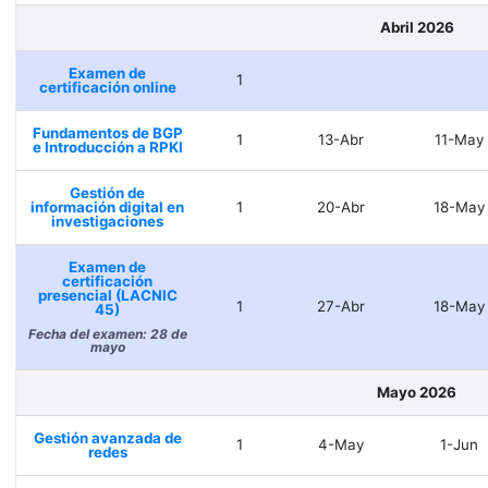
Abril 2026
Examen de
1
certificación online
Fundamentos de BGP
1
13-Abr
11-May
e Introducción a RPKI
Gestión de
información digital en
1
20-Abr
18-May
investigaciones
Examen de
certificación
presencial (LACNIC
1
27-Abr
18-May
45)
Fecha del examen: 28 de
mayo
Mayo 2026
Gestión avanzada de
1
4-May
1-Jun
redes